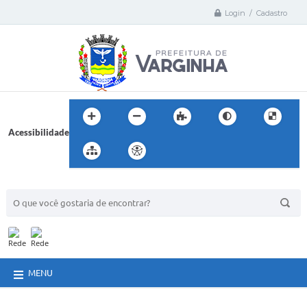
Login / Cadastro
Acessibilidade
BUSCA DO SITE:
MENU