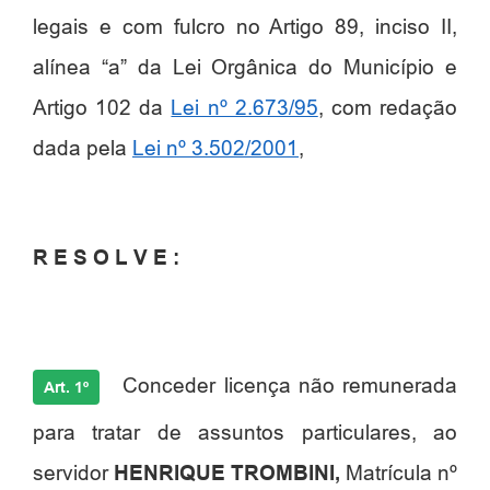
legais e com fulcro no Artigo 89, inciso II,
alínea “a” da Lei Orgânica do Município e
Artigo 102 da
Lei nº 2.673/95
, com redação
dada pela
Lei nº 3.502/2001
,
R E S O L V E :
Conceder licença não remunerada
Art. 1º
para tratar de assuntos particulares, ao
servidor
HENRIQUE
TROMBINI,
Matrícula nº