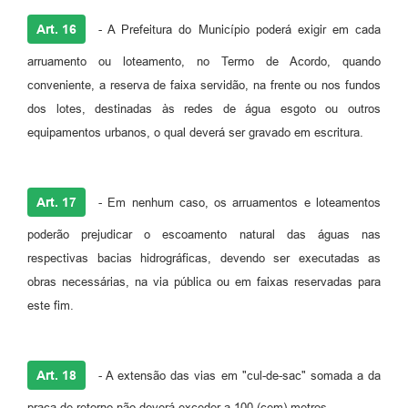
Art. 16
- A Prefeitura do Município poderá exigir em cada
arruamento ou loteamento, no Termo de Acordo, quando
conveniente, a reserva de faixa servidão, na frente ou nos fundos
dos lotes, destinadas às redes de água esgoto ou outros
equipamentos urbanos, o qual deverá ser gravado em escritura.
Art. 17
- Em nenhum caso, os arruamentos e loteamentos
poderão prejudicar o escoamento natural das águas nas
respectivas bacias hidrográficas, devendo ser executadas as
obras necessárias, na via pública ou em faixas reservadas para
este fim.
Art. 18
- A extensão das vias em "cul-de-sac" somada a da
praça de retorno não deverá exceder a 100 (cem) metros.