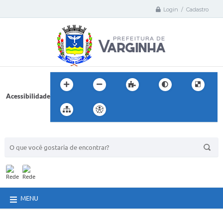
Login / Cadastro
Acessibilidade
BUSCA DO SITE:
MENU