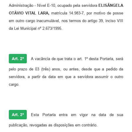
Administração - Nível E-10, ocupado pela servidora
ELISÂNGELA
OTÁVIO VITAL LARA,
matrícula 14.983-7, por motivo de posse
em outro cargo inacumulável, nos termos do artigo 39, inciso VIII
da Lei Municipal nº 2.673/1995.
Art. 2º
A vacância de que trata o art. 1º desta Portaria, será
pelo prazo de 03 (três) anos, ou antes, desde que a pedido da
servidora, a partir da data em que a servidora assumir o outro
cargo.
Art. 3º
Esta Portaria entra em vigor na data de sua
publicação, revogadas as disposições em contrário.