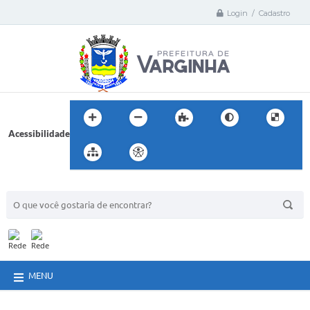
Login / Cadastro
Acessibilidade
BUSCA DO SITE:
MENU