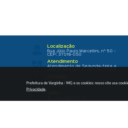
Localização
Rua Júlio Paulo Marcellini, nº 50 -
CEP: 37018-050
Atendimento
Atendimento de Segunda-feira a
Sexta-feira das 07h30 as 17h30
Contato
contato@varginha.mg.gov.br
Prefeitura de Varginha - MG e os cookies: nosso site usa coo
(35) 3690-2000
Privacidade
.
CNPJ
18.240.119/0001-05