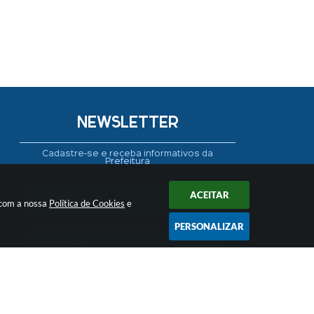
NEWSLETTER
Cadastre-se e receba informativos da
Prefeitura
ACEITAR
 com a nossa
Política de Cookies
e
PERSONALIZAR
CADASTRAR