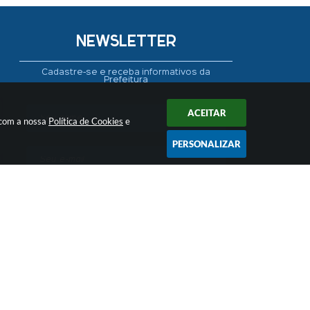
NEWSLETTER
Cadastre-se e receba informativos da
Prefeitura
ACEITAR
 com a nossa
Política de Cookies
e
PERSONALIZAR
CADASTRAR
 16:48
ogia