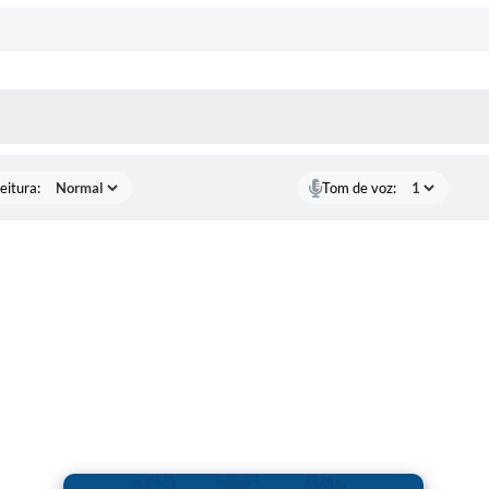
 MÍDIAS
eitura:
Tom de voz: