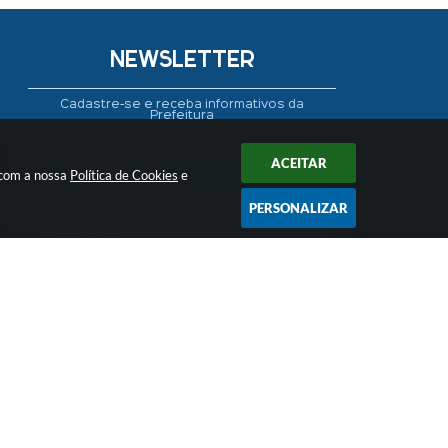
NEWSLETTER
Cadastre-se e receba informativos da
Prefeitura
ACEITAR
 com a nossa
Política de Cookies
e
PERSONALIZAR
CADASTRAR
 16:48
ogia