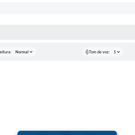
 MÍDIAS
eitura:
Tom de voz: