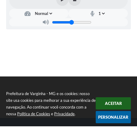
Secretaria
Municipal
da
Saúde
-
SEMUS
Heron
Ataide
Martins
Prefeitura de Varginha - MG e os cookies: nosso
site usa cookies para melhorar a sua experiência de
ACEITAR
navegação. Ao continuar você concorda com a
nossa
Política de Cookies
e
Privacidade
.
PERSONALIZAR
Telefone: (35) 3690-2000
Endereço: Rua Júlio Paulo Marcellini, nº 50 | CEP: 37018-050