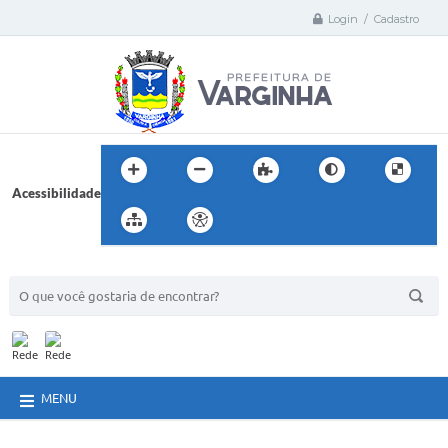
Login / Cadastro
Acessibilidade
BUSCA DO SITE:
MENU