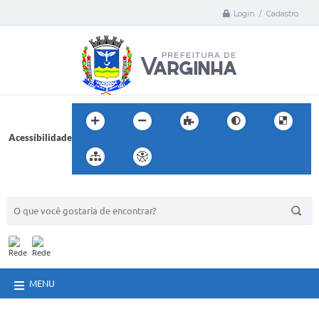
Login / Cadastro
Acessibilidade
BUSCA DO SITE:
MENU