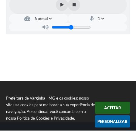
Secretaria
Municipal
da
Saúde
-
SEMUS
Heron
Ataide
Martins
Prefeitura de Varginha - MG e os cookies: nosso
site usa cookies para melhorar a sua experiência de
ACEITAR
navegação. Ao continuar você concorda com a
nossa
Política de Cookies
e
Privacidade
.
PERSONALIZAR
Telefone: (35) 3690-2000