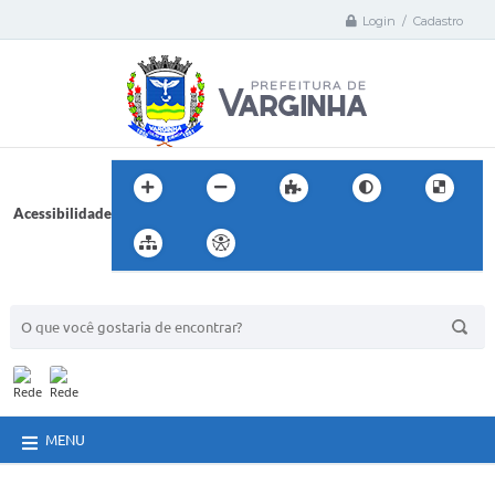
Login / Cadastro
Acessibilidade
BUSCA DO SITE:
MENU