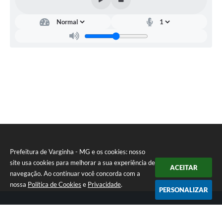
Secretaria
Municipal
da
Saúde
-
SEMUS
Heron
Ataide
Martins
Prefeitura de Varginha - MG e os cookies: nosso
site usa cookies para melhorar a sua experiência de
ACEITAR
navegação. Ao continuar você concorda com a
nossa
Política de Cookies
e
Privacidade
.
PERSONALIZAR
Telefone: (35) 3690-2000
Endereço: Rua Júlio Paulo Marcellini, nº 50 | CEP: 37018-050