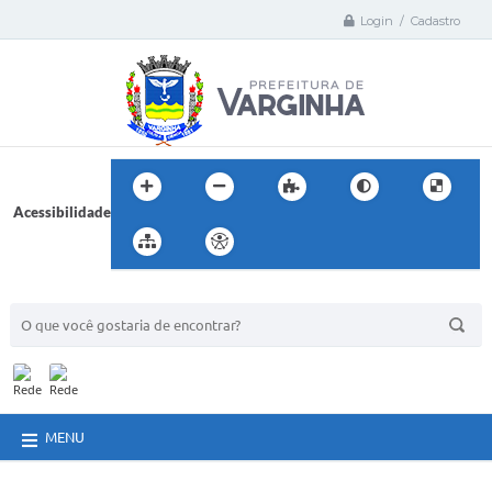
Login / Cadastro
Acessibilidade
BUSCA DO SITE:
MENU