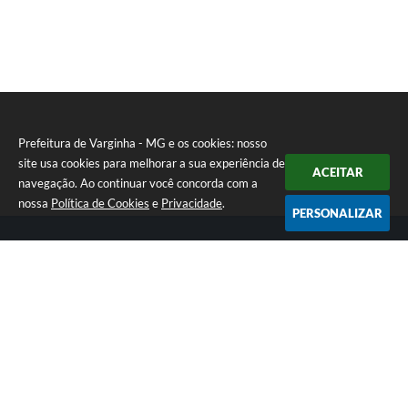
Prefeitura de Varginha - MG e os cookies: nosso
site usa cookies para melhorar a sua experiência de
ACEITAR
navegação. Ao continuar você concorda com a
nossa
Política de Cookies
e
Privacidade
.
PERSONALIZAR
Telefone: (35) 3690-2000
Endereço: Rua Júlio Paulo Marcellini, nº 50 | CEP: 37018-050
Atendimento de Segunda-feira a Sexta-feira das 07h30 as 17h30
CNPJ: 18.240.119/0001-05
Prefeitura de Varginha - MG
Versão do Sistema:
3.5.3 - 19/06/2026
Portal atualizado em:
05/08/2026 16:51
Dados Abertos