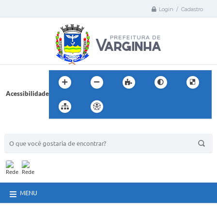
Login / Cadastro
Acessibilidade
BUSCA DO SITE:
MENU