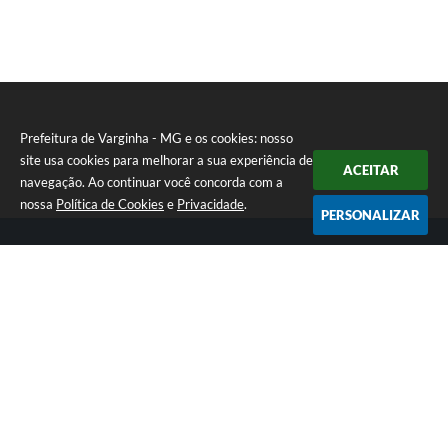
Martins
Prefeitura de Varginha - MG e os cookies: nosso
site usa cookies para melhorar a sua experiência de
ACEITAR
navegação. Ao continuar você concorda com a
nossa
Política de Cookies
e
Privacidade
.
PERSONALIZAR
Telefone: (35) 3690-2000
Endereço: Rua Júlio Paulo Marcellini, nº 50 | CEP: 37018-050
Atendimento de Segunda-feira a Sexta-feira das 07h30 as 17h30
CNPJ: 18.240.119/0001-05
Prefeitura de Varginha - MG
Versão do Sistema:
3.5.3 - 19/06/2026
Portal atualizado em:
07/08/2026 17:04
Dados Abertos