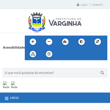
Login / Cadastro
Acessibilidade
BUSCA DO SITE:
MENU