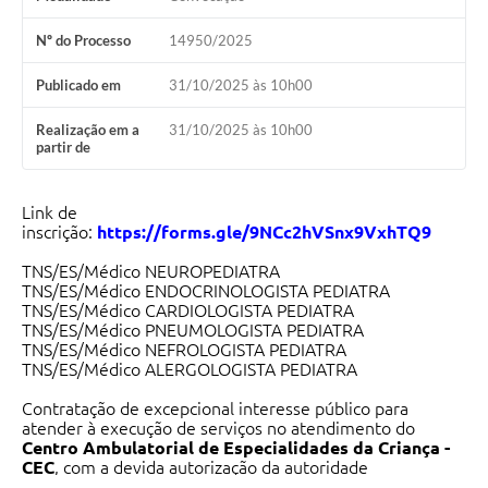
Nº do Processo
14950/2025
Publicado em
31/10/2025 às 10h00
Realização em a
31/10/2025 às 10h00
partir de
Link de
inscrição:
https://forms.gle/9NCc2hVSnx9VxhTQ9
TNS/ES/Médico NEUROPEDIATRA
TNS/ES/Médico ENDOCRINOLOGISTA PEDIATRA
TNS/ES/Médico CARDIOLOGISTA PEDIATRA
TNS/ES/Médico PNEUMOLOGISTA PEDIATRA
TNS/ES/Médico NEFROLOGISTA PEDIATRA
TNS/ES/Médico ALERGOLOGISTA PEDIATRA
Contratação de excepcional interesse público para
atender à execução de serviços no atendimento do
Centro Ambulatorial de Especialidades da Criança -
CEC
, com a devida autorização da autoridade
competente, conforme Processo Autorizador nº