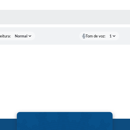
 MÍDIAS
eitura:
Tom de voz: