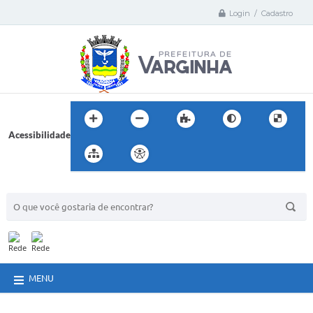
Login / Cadastro
Acessibilidade
BUSCA DO SITE:
MENU