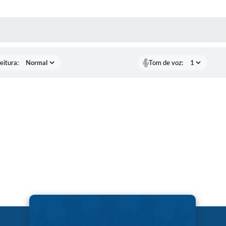
 MÍDIAS
eitura:
Tom de voz: