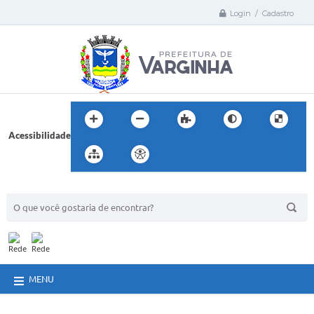
Login / Cadastro
Acessibilidade
BUSCA DO SITE:
MENU