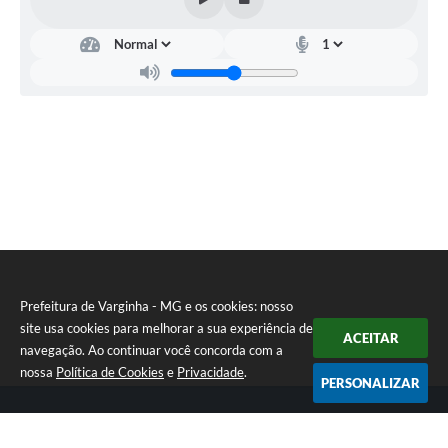
Secretaria
Municipal
da
Saúde
-
SEMUS
Heron
Ataide
Martins
Prefeitura de Varginha - MG e os cookies: nosso
site usa cookies para melhorar a sua experiência de
ACEITAR
navegação. Ao continuar você concorda com a
nossa
Política de Cookies
e
Privacidade
.
PERSONALIZAR
Telefone: (35) 3690-2000
Endereço: Rua Júlio Paulo Marcellini, nº 50 | CEP: 37018-050