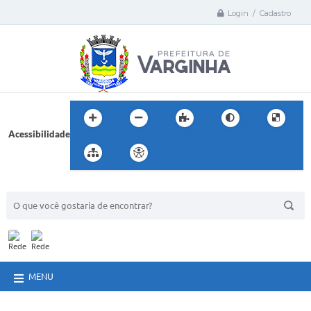
Login / Cadastro
Acessibilidade
BUSCA DO SITE:
MENU