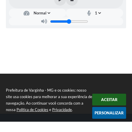
Secretaria
Municipal
da
Saúde
-
SEMUS
Heron
Ataide
Martins
Prefeitura de Varginha - MG e os cookies: nosso
site usa cookies para melhorar a sua experiência de
ACEITAR
navegação. Ao continuar você concorda com a
nossa
Política de Cookies
e
Privacidade
.
PERSONALIZAR
Telefone: (35) 3690-2000
Endereço: Rua Júlio Paulo Marcellini, nº 50 | CEP: 37018-050