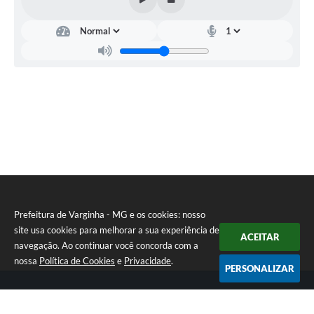
Secretaria
Municipal
da
Saúde
-
SEMUS
Heron
Ataide
Martins
Prefeitura de Varginha - MG e os cookies: nosso
site usa cookies para melhorar a sua experiência de
ACEITAR
navegação. Ao continuar você concorda com a
nossa
Política de Cookies
e
Privacidade
.
PERSONALIZAR
Telefone: (35) 3690-2000
Endereço: Rua Júlio Paulo Marcellini, nº 50 | CEP: 37018-050