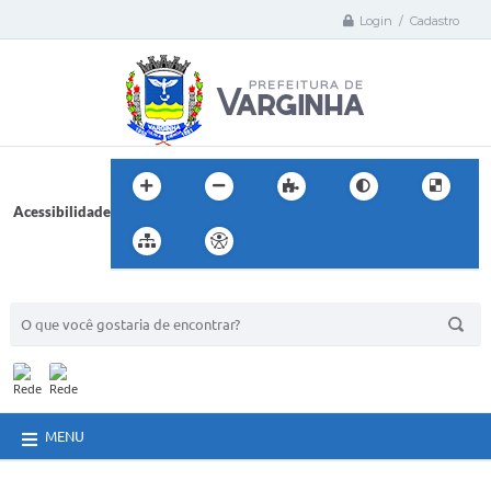
Login / Cadastro
Acessibilidade
BUSCA DO SITE:
MENU