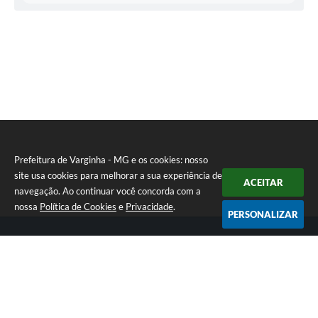
Saúde
-
SEMUS
Heron
Ataide
Martins
Prefeitura de Varginha - MG e os cookies: nosso
site usa cookies para melhorar a sua experiência de
ACEITAR
navegação. Ao continuar você concorda com a
nossa
Política de Cookies
e
Privacidade
.
PERSONALIZAR
Telefone: (35) 3690-2000
Endereço: Rua Júlio Paulo Marcellini, nº 50 | CEP: 37018-050
Atendimento de Segunda-feira a Sexta-feira das 07h30 as 17h30
CNPJ: 18.240.119/0001-05
Prefeitura de Varginha - MG