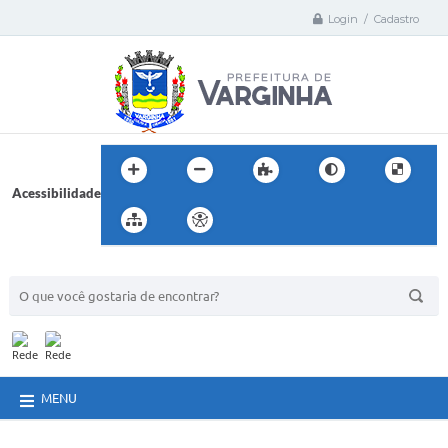
Login / Cadastro
Acessibilidade
BUSCA DO SITE:
MENU