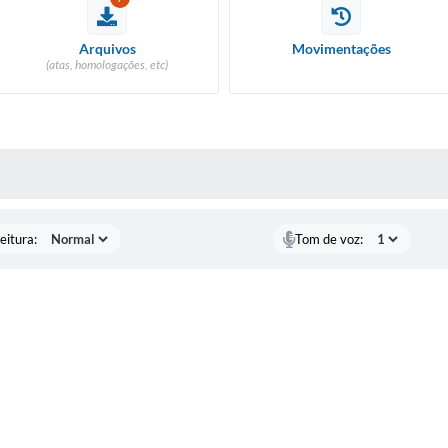
Arquivos
Movimentações
(atas, homologações, etc)
 MÍDIAS
eitura:
Tom de voz: