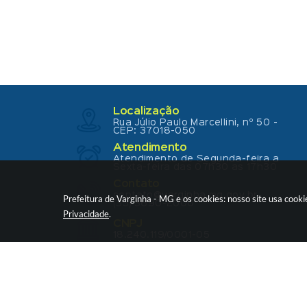
Localização
Rua Júlio Paulo Marcellini, nº 50 -
CEP: 37018-050
Atendimento
Atendimento de Segunda-feira a
Sexta-feira das 07h30 as 17h30
Contato
contato@varginha.mg.gov.br
Prefeitura de Varginha - MG e os cookies: nosso site usa coo
(35) 3690-2000
Privacidade
.
CNPJ
18.240.119/0001-05