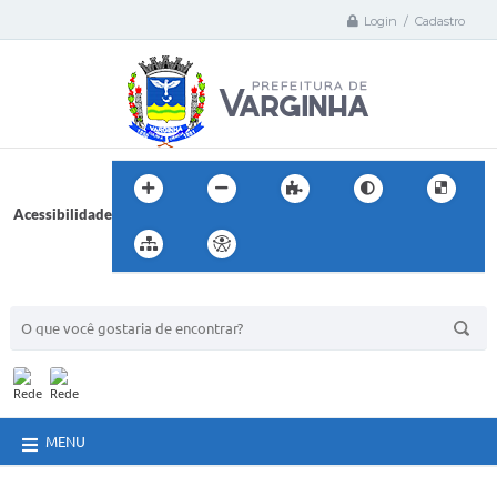
Login / Cadastro
Acessibilidade
BUSCA DO SITE:
MENU