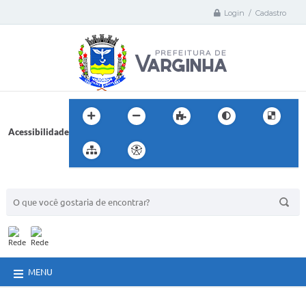
Login / Cadastro
Acessibilidade
BUSCA DO SITE:
MENU