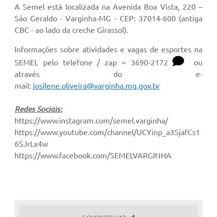
A Semel está localizada na Avenida Boa Vista, 220 –
São Geraldo - Varginha-MG - CEP: 37014-600 (antiga
CBC - ao lado da creche Girassol).
Informações sobre atividades e vagas de esportes na
SEMEL pelo telefone / zap = 3690-2172
ou
através do e-
mail:
josilene.oliveira@varginha.mg.gov.br
Redes Sociais:
https://www.instagram.com/semel.varginha/
https://www.youtube.com/channel/UCYinp_a3SjafCs1
6SJrLx4w
https://www.facebook.com/SEMELVARGINHA