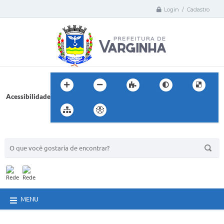
Login / Cadastro
Acessibilidade
BUSCA DO SITE:
MENU