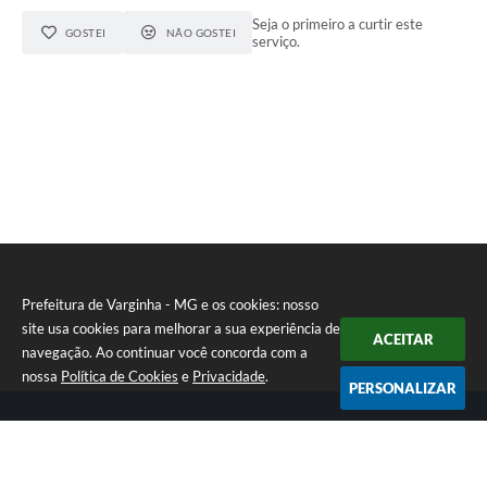
Seja o primeiro a curtir este
GOSTEI
NÃO GOSTEI
serviço.
Prefeitura de Varginha - MG e os cookies: nosso
site usa cookies para melhorar a sua experiência de
ACEITAR
navegação. Ao continuar você concorda com a
nossa
Política de Cookies
e
Privacidade
.
PERSONALIZAR
Telefone: (35) 3690-2000
Endereço: Rua Júlio Paulo Marcellini, nº 50 | CEP: 37018-050
Atendimento de Segunda-feira a Sexta-feira das 07h30 as 17h30
CNPJ: 18.240.119/0001-05