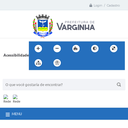
Login / Cadastro
Acessibilidade
BUSCA DO SITE:
MENU