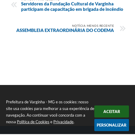
Servidores da Fundação Cultural de Varginha
participam de capacitação em brigada de incêndio
NOTÍCIA MENOS RECENTE
ASSEMBLEIA EXTRAORDINÁRIA DO CODEMA
Prefeitura de Varginha - MG e os cookies: nosso
site usa cookies para melhorar a sua experiência de
ACEITAR
navegação. Ao continuar você concorda com a
nossa
Política de Cookies
e
Privacidade
.
PERSONALIZAR