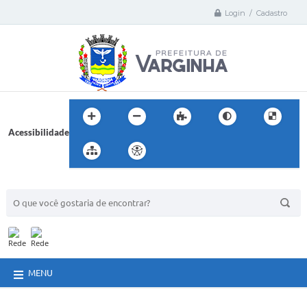
Login / Cadastro
Acessibilidade
BUSCA DO SITE:
MENU