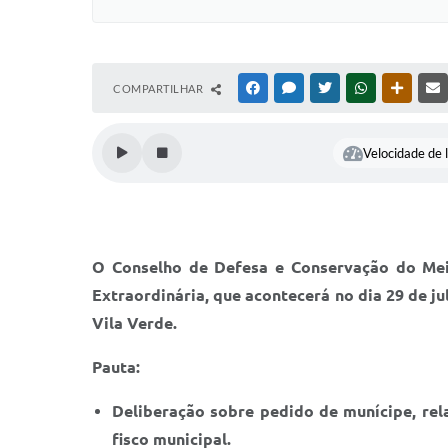
COMPARTILHAR
FACEBOOK
MESSENGER
TWITTER
WHATSAPP
OUTRAS
Velocidade de l
O Conselho de Defesa e Conservação do Mei
Extraordinária, que acontecerá no dia 29 de ju
Vila Verde.
Pauta:
Deliberação sobre pedido de munícipe, re
fisco municipal.