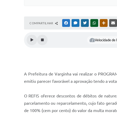
COMPARTILHAR
FACEBOOK
MESSENGER
TWITTER
WHATSAPP
OUTRAS
Velocidade de l
A Prefeitura de Varginha vai realizar o PROGRA
emitiu parecer favorável a aprovação tendo a vota
O REFIS oferece descontos de débitos de natureza 
parcelamento ou reparcelamento, cujo fato gera
de 100% (cem por cento) do valor da multa moratór