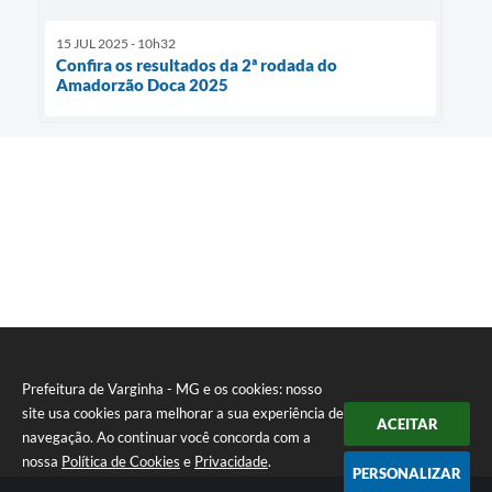
15 JUL 2025 - 10h32
Confira os resultados da 2ª rodada do
Amadorzão Doca 2025
Prefeitura de Varginha - MG e os cookies: nosso
site usa cookies para melhorar a sua experiência de
ACEITAR
navegação. Ao continuar você concorda com a
nossa
Política de Cookies
e
Privacidade
.
PERSONALIZAR