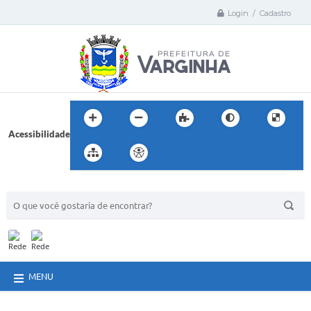
Login / Cadastro
Acessibilidade
BUSCA DO SITE:
MENU