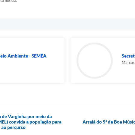
ta notícia.
Meio Ambiente - SEMEA
Secret
Marcos 
ra de Varginha por meio da
EMEL) convida a população para
Arraiá do 5ª da Boa Músic
 ao percurso