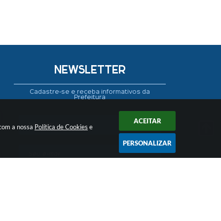
NEWSLETTER
Cadastre-se e receba informativos da
Prefeitura
ACEITAR
 com a nossa
Política de Cookies
e
PERSONALIZAR
CADASTRAR