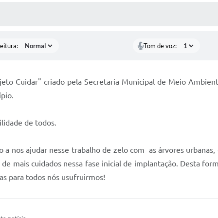
 MÍDIAS
RECEBA NOTÍCIAS
eitura:
Tom de voz:
ojeto Cuidar" criado pela Secretaria Municipal de Meio Ambie
ípio.
lidade de todos.
o a nos ajudar nesse trabalho de zelo com as árvores urbanas, 
de mais cuidados nessa fase inicial de implantação. Desta fo
as para todos nós usufruirmos!