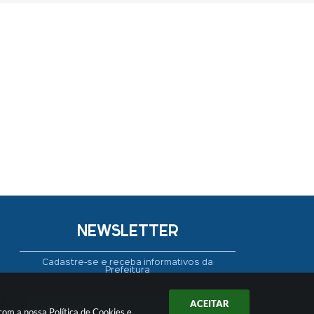
NEWSLETTER
Cadastre-se e receba informativos da
Prefeitura
ACEITAR
 com a nossa
Política de Cookies
e