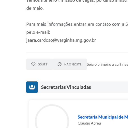
Temos número limitado de vagas, portanto a inscriç
de maio.
Para mais informações entrar em contato com a S
pelo e-mail:
jaara.cardoso@varginha.mg.gov.br
Seja o primeiro a curtir es
GOSTEI
NÃO GOSTEI
Secretarias Vinculadas
Secretaria Municipal de 
Cláudio Abreu