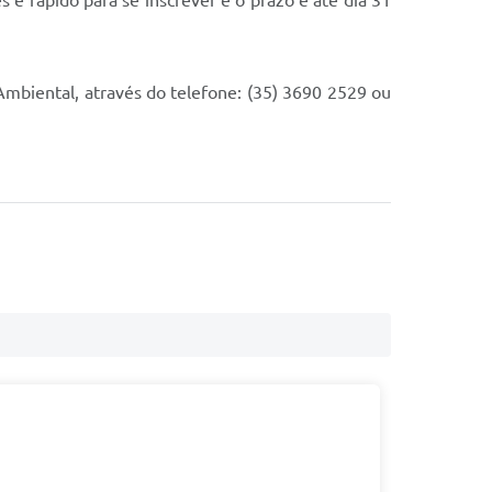
s e rápido para se inscrever e o prazo é até dia 31
mbiental, através do telefone: (35) 3690 2529 ou