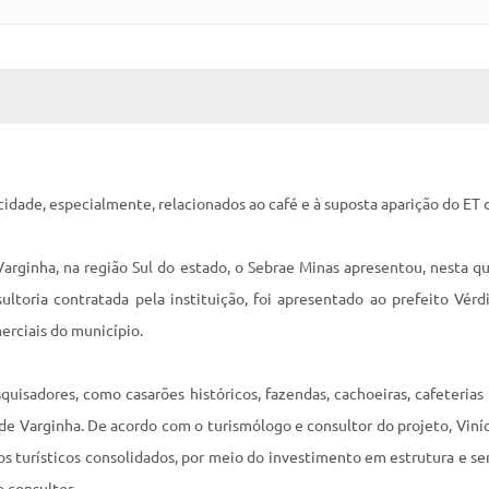
 MÍDIAS
RECEBA NOTÍCIAS
a cidade, especialmente, relacionados ao café e à suposta aparição do ET
Varginha, na região Sul do estado, o Sebrae Minas apresentou, nesta q
ltoria contratada pela instituição, foi apresentado ao prefeito Vérd
erciais do município.
uisadores, como casarões históricos, fazendas, cachoeiras, cafeterias
de Varginha. De acordo com o turismólogo e consultor do projeto, Viníci
os turísticos consolidados, por meio do investimento em estrutura e serv