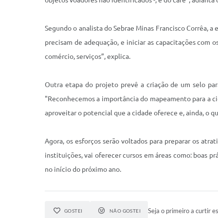
objetos voadores não identificados -, e do café”, adianta 
Segundo o analista do Sebrae Minas Francisco Corrêa, a e
precisam de adequação, e iniciar as capacitações com 
comércio, serviços”, explica.
Outra etapa do projeto prevê a criação de um selo par
"Reconhecemos a importância do mapeamento para a cida
aproveitar o potencial que a cidade oferece e, ainda, o qu
Agora, os esforços serão voltados para preparar os atrat
instituições, vai oferecer cursos em áreas como: boas pr
no início do próximo ano.
Seja o primeiro a curtir es
GOSTEI
NÃO GOSTEI