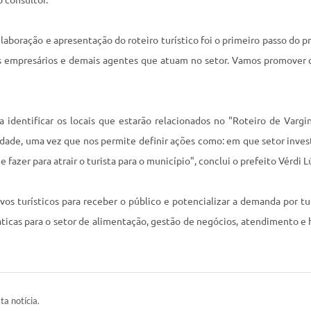
o consultor.
laboração e apresentação do roteiro turístico foi o primeiro passo do p
os empresários e demais agentes que atuam no setor. Vamos promover 
a identificar os locais que estarão relacionados no "Roteiro de Varg
de, uma vez que nos permite definir ações como: em que setor investi
e fazer para atrair o turista para o município", conclui o prefeito Vérdi 
ivos turísticos para receber o público e potencializar a demanda por tu
áticas para o setor de alimentação, gestão de negócios, atendimento e h
ta notícia.