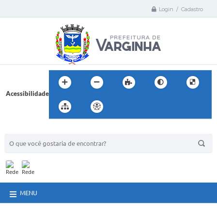
Login / Cadastro
Acessibilidade
BUSCA DO SITE:
MENU