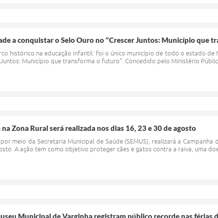
dade a conquistar o Selo Ouro no "Crescer Juntos: Município que t
o histórico na educação infantil: foi o único município de todo o estado de 
er Juntos: Município que transforma o futuro". Concedido pelo Ministério Públ
 na Zona Rural será realizada nos dias 16, 23 e 30 de agosto
, por meio da Secretaria Municipal de Saúde (SEMUS), realizará a Campanha d
gosto. A ação tem como objetivo proteger cães e gatos contra a raiva, uma doe
Museu Municipal de Varginha registram público recorde nas férias d