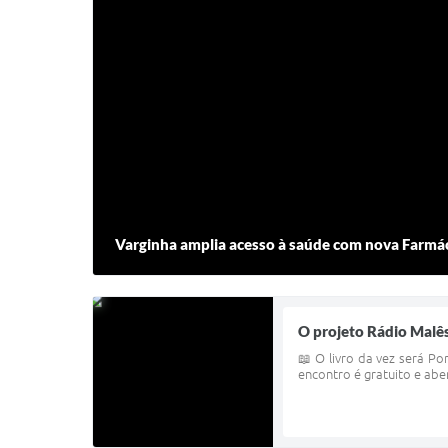
Varginha amplia acesso à saúde com nova Farmác
O projeto Rádio Malê
📖 O livro da vez será P
encontro é gratuito e abe