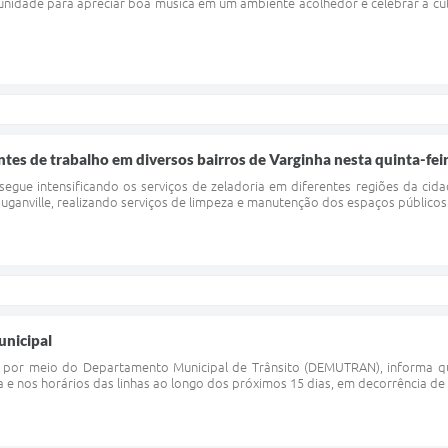
nidade para apreciar boa música em um ambiente acolhedor e celebrar a cult
tes de trabalho em diversos bairros de Varginha nesta quinta-feir
segue intensificando os serviços de zeladoria em diferentes regiões da cida
uganville, realizando serviços de limpeza e manutenção dos espaços público
unicipal
, por meio do Departamento Municipal de Trânsito (DEMUTRAN), informa que
 e nos horários das linhas ao longo dos próximos 15 dias, em decorrência de