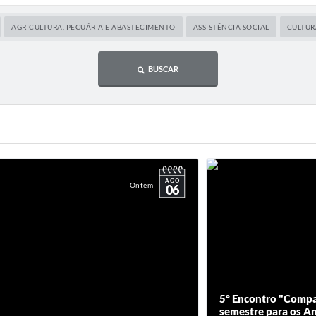
AGRICULTURA, PECUÁRIA E ABASTECIMENTO
ASSISTÊNCIA SOCIAL
CULTUR
BUSCAR
AGO
Ontem
06
5º Encontro "Compart
semestre para os An