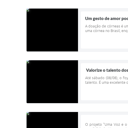
Um gesto de amor pode
A doação de córneas é um
uma córnea no Brasil, enq
Valorize o talento do
Até sábado (08/08), o fo
talento. É uma excelente 
O projeto "Uma Voz e o V