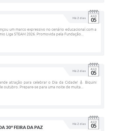
AGO
Há 2 dias
05
cançou um marco expressivo no cenário educacional com a
rêmio Liga STEAM 2026. Promovida pela Fundação...
AGO
Há 2 dias
05
ande atração para celebrar o Dia da Cidade! 🎸 Biquini
e outubro. Prepare-se para uma noite de muita...
AGO
Há 2 dias
05
A 30° FEIRA DA PAZ