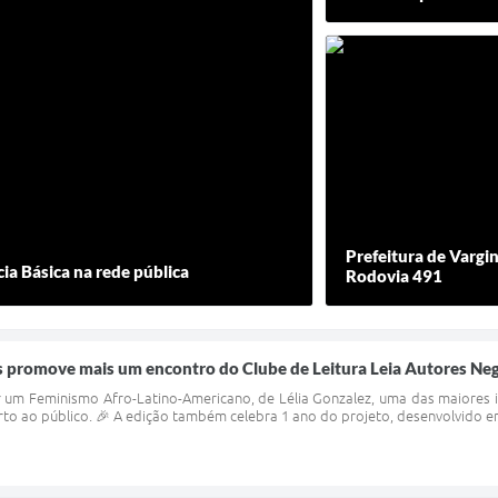
Prefeitura de Vargin
ia Básica na rede pública
Rodovia 491
s promove mais um encontro do Clube de Leitura Leia Autores Neg
or um Feminismo Afro-Latino-Americano, de Lélia Gonzalez, uma das maiores i
rto ao público. 🎉 A edição também celebra 1 ano do projeto, desenvolvido em