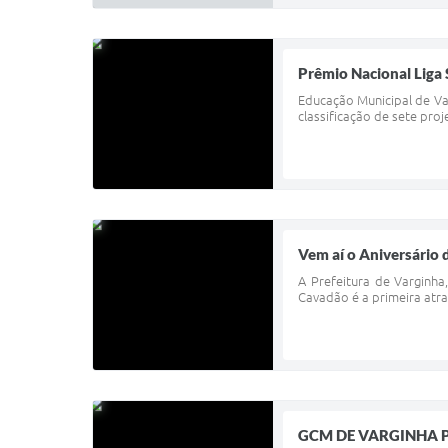
Prêmio Nacional Lig
Educação Municipal de Va
classificação de sete pro
Vem aí o Aniversário 
A Prefeitura de Varginha
Cavadão é a primeira atr
GCM DE VARGINHA P