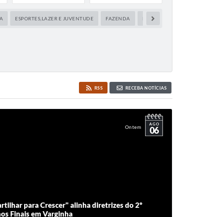
A
ESPORTES,LAZER E JUVENTUDE
FAZENDA
FEEDTV
INAUGURAÇÕES
RSS
RECEBA NOTÍCIAS
AGO
Ontem
06
ilhar para Crescer" alinha diretrizes do 2º
os Finais em Varginha