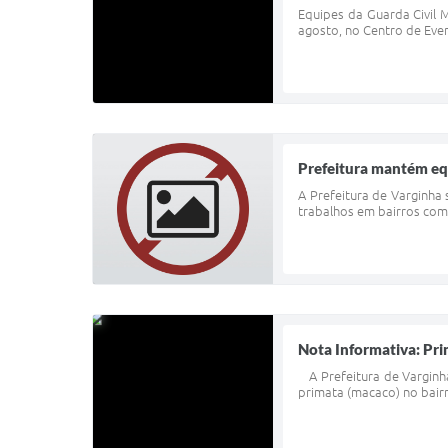
Equipes da Guarda Civil 
agosto, no Centro de Even
Prefeitura mantém equ
A Prefeitura de Varginha 
trabalhos em bairros como
Nota Informativa: Pr
A Prefeitura de Varginha
primata (macaco) no bairr