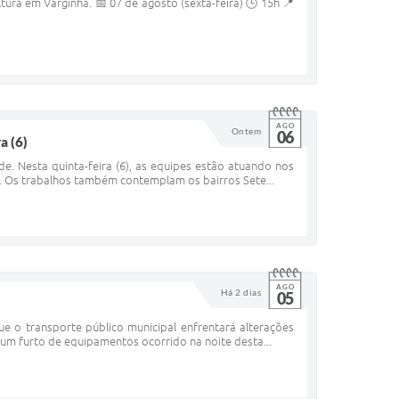
ura em Varginha. 📅 07 de agosto (sexta-feira) 🕒 15h 📍
AGO
Ontem
06
a (6)
de. Nesta quinta-feira (6), as equipes estão atuando nos
s. Os trabalhos também contemplam os bairros Sete...
AGO
Há 2 dias
05
 o transporte público municipal enfrentará alterações
 um furto de equipamentos ocorrido na noite desta...