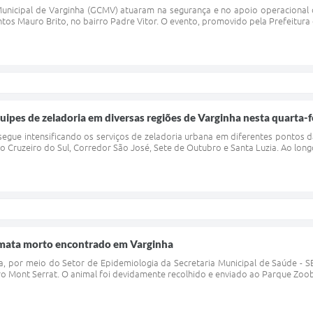
Municipal de Varginha (GCMV) atuaram na segurança e no apoio operacional da
tos Mauro Brito, no bairro Padre Vitor. O evento, promovido pela Prefeitura
ipes de zeladoria em diversas regiões de Varginha nesta quarta-fe
segue intensificando os serviços de zeladoria urbana em diferentes pontos da
 Cruzeiro do Sul, Corredor São José, Sete de Outubro e Santa Luzia. Ao longo
imata morto encontrado em Varginha
, por meio do Setor de Epidemiologia da Secretaria Municipal de Saúde - S
o Mont Serrat. O animal foi devidamente recolhido e enviado ao Parque Zoobo