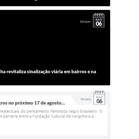
AGO
Ontem
06
ha revitaliza sinalização viária em bairros e na
AGO
Ontem
06
ros no próximo 17 de agosto...
ntelectuais do pensamento feminista negro brasileiro. O
 parceria entre a Fundação Cultural de Varginha e a...