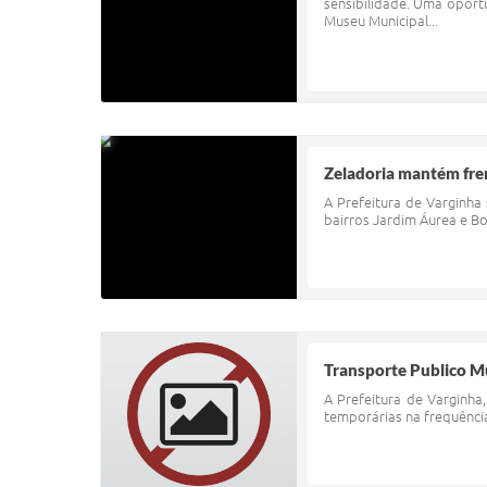
sensibilidade. Uma oportu
Museu Municipal...
Zeladoria mantém fren
A Prefeitura de Varginha 
bairros Jardim Áurea e Bo
Transporte Publico M
A Prefeitura de Varginha
temporárias na frequência