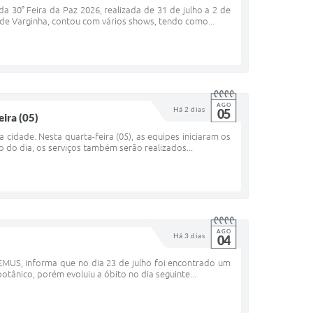
 30° Feira da Paz 2026, realizada de 31 de julho a 2 de
 de Varginha, contou com vários shows, tendo como...
AGO
Há 2 dias
05
ira (05)
 cidade. Nesta quarta-feira (05), as equipes iniciaram os
 do dia, os serviços também serão realizados...
AGO
Há 3 dias
04
EMUS, informa que no dia 23 de julho foi encontrado um
tânico, porém evoluiu a óbito no dia seguinte...