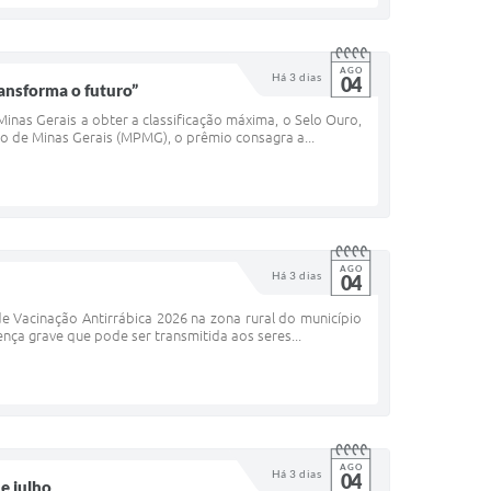
AGO
Há 3 dias
04
ransforma o futuro”
Minas Gerais a obter a classificação máxima, o Selo Ouro,
ico de Minas Gerais (MPMG), o prêmio consagra a...
AGO
Há 3 dias
04
e Vacinação Antirrábica 2026 na zona rural do município
nça grave que pode ser transmitida aos seres...
AGO
Há 3 dias
04
e julho