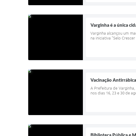
Varginha é a única ci
Varginha alcançou um marc
na iniciativa "Selo Cresc
Vacinação Antirrábica
A Prefeitura de Varginha
nos dias 16, 23 e 30 de a
Biblioteca Pública e 