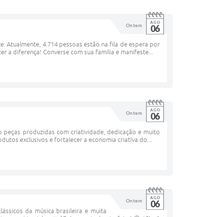
AGO
Ontem
06
. Atualmente, 4.714 pessoas estão na fila de espera por
r a diferença! Converse com sua família e manifeste...
AGO
Ontem
06
do peças produzidas com criatividade, dedicação e muito
utos exclusivos e fortalecer a economia criativa do...
AGO
Ontem
06
ássicos da música brasileira e muita