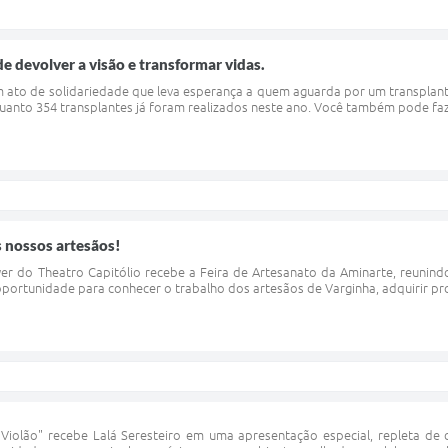
 devolver a visão e transformar vidas.
 ato de solidariedade que leva esperança a quem aguarda por um transplante
uanto 354 transplantes já foram realizados neste ano. Você também pode faze
s nossos artesãos!
yer do Theatro Capitólio recebe a Feira de Artesanato da Aminarte, reunin
oportunidade para conhecer o trabalho dos artesãos de Varginha, adquirir prod
iolão" recebe Lalá Seresteiro em uma apresentação especial, repleta de cl