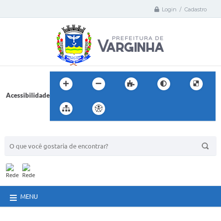
Login / Cadastro
Acessibilidade
BUSCA DO SITE:
MENU