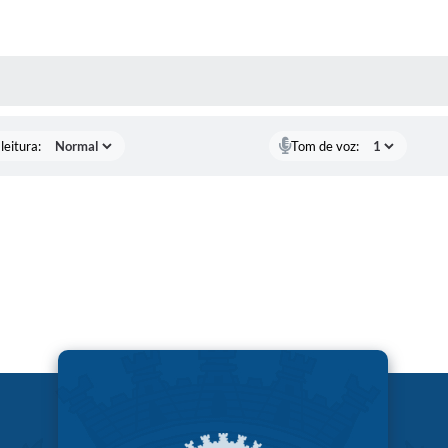
AS MÍDIAS
leitura:
Tom de voz: