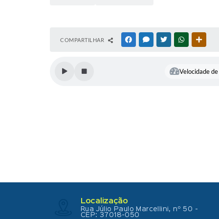
COMPARTILHAR
FACEBOOK
MESSENGER
TWITTER
WHATSAPP
OUTR
Velocidade de 
Localização
Rua Júlio Paulo Marcellini, nº 50 -
CEP: 37018-050