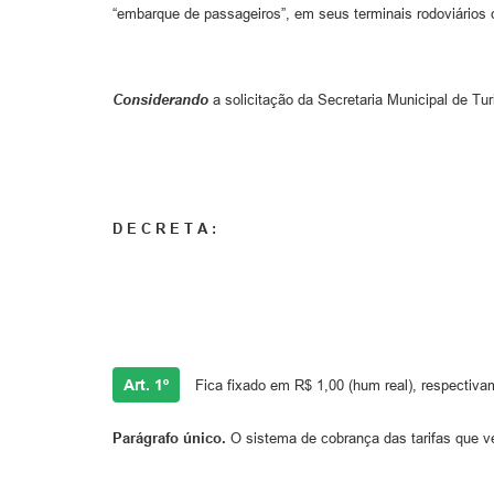
“embarque de passageiros”, em seus terminais rodoviários 
Considerando
a solicitação da Secretaria Municipal de T
D E C R E T A :
Art. 1º
Fica fixado em R$ 1,00 (hum real), respectivam
Parágrafo único.
O sistema de cobrança das tarifas que v