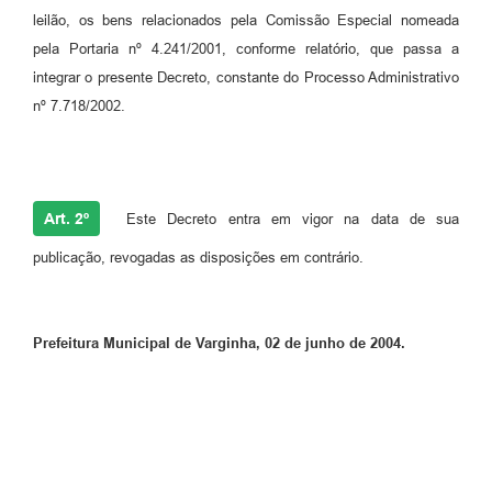
leilão, os bens relacionados pela Comissão Especial nomeada
pela Portaria nº 4.241/2001, conforme relatório, que passa a
integrar o presente Decreto, constante do Processo Administrativo
nº 7.718/2002.
Art. 2º
Este Decreto entra em vigor na data de sua
publicação, revogadas as disposições em contrário.
Prefeitura Municipal de Varginha, 02 de junho de 2004.