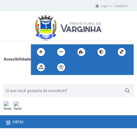
Login / Cadastro
Acessibilidade
BUSCA DO SITE:
MENU