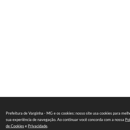
Prefeitura de Varginha - MG e os cookies: nosso site usa cookies para melh
sua experiência de navegação. Ao continuar você concorda com a nossa
Pol
de Cookies
e
Privacidade
.