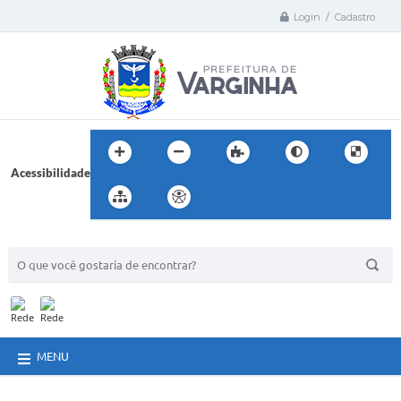
Login / Cadastro
Acessibilidade
BUSCA DO SITE:
MENU