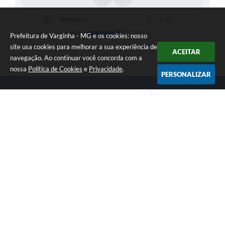
Prefeitura de Varginha - MG e os cookies: nosso
site usa cookies para melhorar a sua experiência de
ACEITAR
navegação. Ao continuar você concorda com a
nossa
Política de Cookies
e
Privacidade
.
PERSONALIZAR
Telefone: (35) 3690-2000
Endereço: Rua Júlio Paulo Marcellini, nº 50 | CEP: 37018-050
Atendimento de Segunda-feira a Sexta-feira das 07h30 as 17h30
CNPJ: 18.240.119/0001-05
Prefeitura de Varginha - MG
Versão do Sistema:
3.5.3 - 19/06/2026
Portal atualizado em:
07/08/2026 15:06
Dados Abertos
Copyright Instar - 2006-2026. Todos os direitos reservados -
Instar Tecnologia