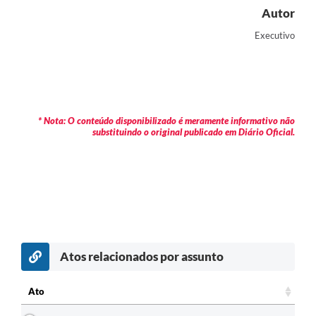
Autor
Executivo
* Nota: O conteúdo disponibilizado é meramente informativo não
substituindo o original publicado em Diário Oficial.
Atos relacionados por assunto
c
Ato
Ato