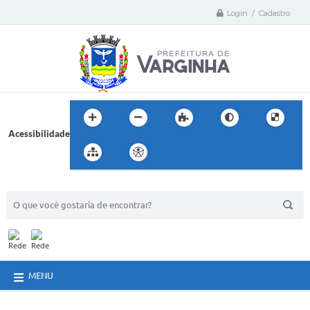
Login / Cadastro
Acessibilidade
BUSCA DO SITE:
MENU