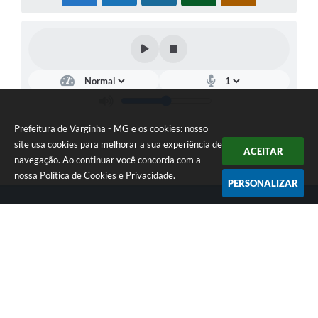
Prefeitura de Varginha - MG e os cookies: nosso
site usa cookies para melhorar a sua experiência de
ACEITAR
navegação. Ao continuar você concorda com a
nossa
Política de Cookies
e
Privacidade
.
PERSONALIZAR
Telefone: (35) 3690-2000
Endereço: Rua Júlio Paulo Marcellini, nº 50 | CEP: 37018-050
Atendimento de Segunda-feira a Sexta-feira das 07h30 as 17h30
CNPJ: 18.240.119/0001-05
Prefeitura de Varginha - MG
Versão do Sistema:
3.5.3 - 19/06/2026
Portal atualizado em:
07/08/2026 09:18
Dados Abertos