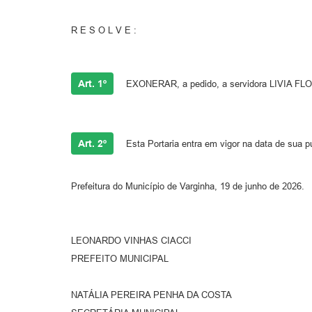
R E S O L V E :
Art. 1º
EXONERAR, a pedido, a servidora LIVIA FLORI
Art. 2º
Esta Portaria entra em vigor na data de sua p
Prefeitura do Município de Varginha, 19 de junho de 2026.
LEONARDO VINHAS CIACCI
PREFEITO MUNICIPAL
NATÁLIA PEREIRA PENHA DA COSTA