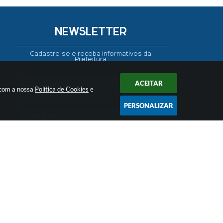
NEWSLETTER
Cadastre-se e receba informativos da
Prefeitura
ACEITAR
 com a nossa
Política de Cookies
e
PERSONALIZAR
CADASTRAR
 16:48
ogia