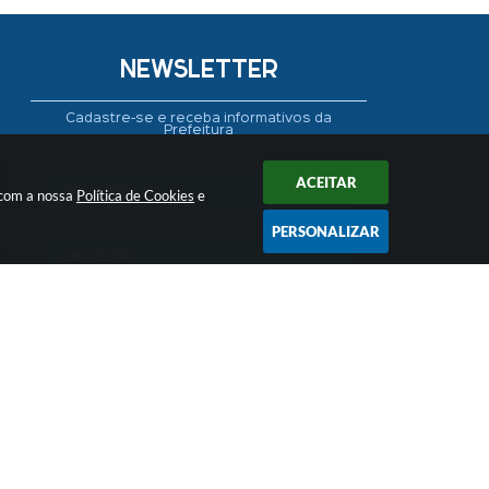
NEWSLETTER
Cadastre-se e receba informativos da
Prefeitura
ACEITAR
 com a nossa
Política de Cookies
e
PERSONALIZAR
CADASTRAR
 09:57
ogia