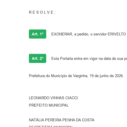
R E S O L V E :
Art. 1º
EXONERAR, a pedido, o servidor ERIVELTO ME
Art. 2º
Esta Portaria entra em vigor na data de sua p
Prefeitura do Município de Varginha, 19 de junho de 2026.
LEONARDO VINHAS CIACCI
PREFEITO MUNICIPAL
NATÁLIA PEREIRA PENHA DA COSTA