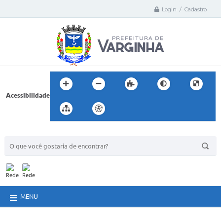
Login / Cadastro
Acessibilidade
BUSCA DO SITE:
MENU