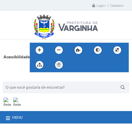
Login / Cadastro
Acessibilidade
BUSCA DO SITE:
MENU