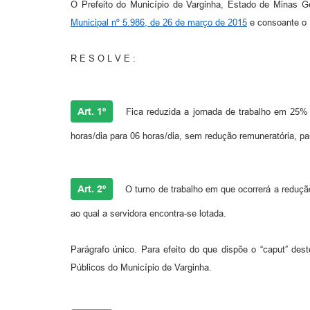
O Prefeito do Município de Varginha, Estado de Minas Ge
Municipal nº 5.986, de 26 de março de 2015
e consoante o 
R E S O L V E :
Art. 1º
Fica reduzida a jornada de trabalho em 25%
horas/dia para 06 horas/dia, sem redução remuneratória, par
Art. 2º
O turno de trabalho em que ocorrerá a redução 
ao qual a servidora encontra-se lotada.
Parágrafo único. Para efeito do que dispõe o “caput” des
Públicos do Município de Varginha.