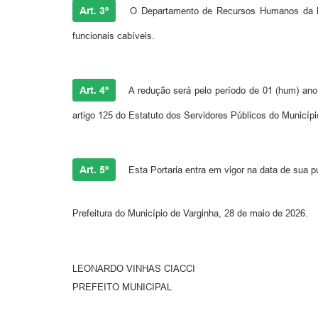
Art. 3º
O Departamento de Recursos Humanos da Pref
funcionais cabíveis.
Art. 4º
A redução será pelo período de 01 (hum) ano,
artigo 125 do Estatuto dos Servidores Públicos do Municípi
Art. 5º
Esta Portaria entra em vigor na data de sua p
Prefeitura do Município de Varginha, 28 de maio de 2026.
LEONARDO VINHAS CIACCI
PREFEITO MUNICIPAL