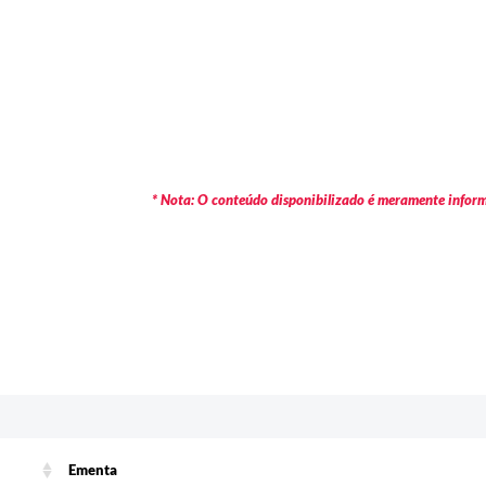
* Nota: O conteúdo disponibilizado é meramente informa
c
Ementa