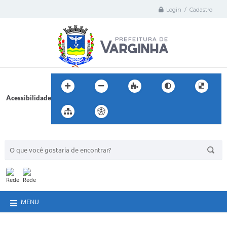
Login / Cadastro
Acessibilidade
BUSCA DO SITE:
MENU