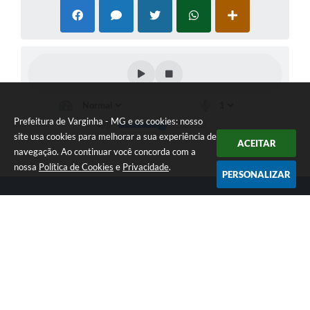
Prefeitura de Varginha - MG e os cookies: nosso
site usa cookies para melhorar a sua experiência de
ACEITAR
navegação. Ao continuar você concorda com a
nossa
Política de Cookies
e
Privacidade
.
PERSONALIZAR
Telefone: (35) 3690-2000
Endereço: Rua Júlio Paulo Marcellini, nº 50 | CEP: 37018-050
Atendimento de Segunda-feira a Sexta-feira das 07h30 as 17h30
CNPJ: 18.240.119/0001-05
Prefeitura de Varginha - MG
Versão do Sistema:
3.5.3 - 19/06/2026
Portal atualizado em:
07/08/2026 17:04
Dados Abertos