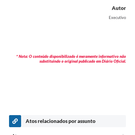
Autor
Executivo
* Nota: O conteúdo disponibilizado é meramente informativo não
substituindo o original publicado em Diário Oficial.
Atos relacionados por assunto
c