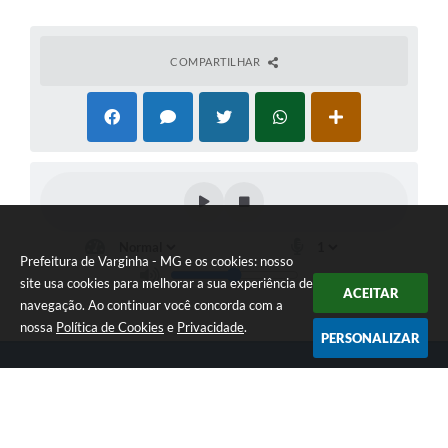
COMPARTILHAR
Prefeitura de Varginha - MG e os cookies: nosso
site usa cookies para melhorar a sua experiência de
ACEITAR
navegação. Ao continuar você concorda com a
nossa
Política de Cookies
e
Privacidade
.
PERSONALIZAR
Telefone: (35) 3690-2000
Endereço: Rua Júlio Paulo Marcellini, nº 50 | CEP: 37018-050
Atendimento de Segunda-feira a Sexta-feira das 07h30 as 17h30
CNPJ: 18.240.119/0001-05
Prefeitura de Varginha - MG