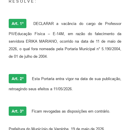
R E S O L V E :
Art. 1º
DECLARAR a vacância do cargo de Professor
PII/Educação Física – E-14M, em razão do falecimento da
servidora ERIKA MARIANO, ocorrido na data de 11 de maio de
2026, o qual fora nomeada pela Portaria Municipal n° 5.190/2004,
de 01 de julho de 2004.
Art. 2º
Esta Portaria entra vigor na data de sua publicação,
retroagindo seus efeitos a 11/05/2026.
Art. 3º
Ficam revogadas as disposições em contrário.
Prefeitura do Município de Varginha, 19 de maio de 2026.