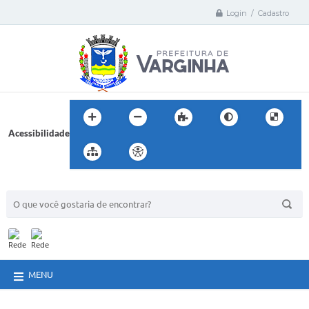
Login / Cadastro
Acessibilidade
BUSCA DO SITE:
MENU