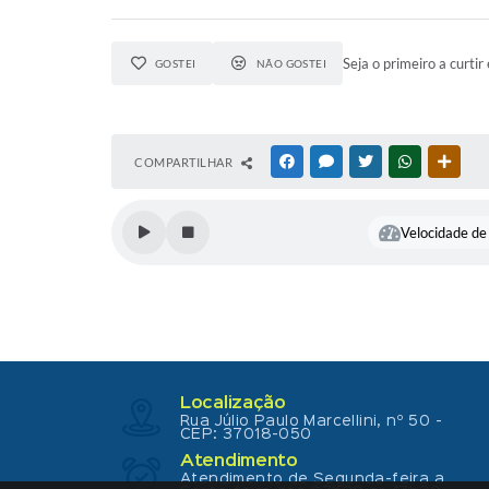
Seja o primeiro a curtir 
GOSTEI
NÃO GOSTEI
COMPARTILHAR
FACEBOOK
MESSENGER
TWITTER
WHATSAPP
OUTR
Velocidade de 
Localização
Rua Júlio Paulo Marcellini, nº 50 -
CEP: 37018-050
Atendimento
Atendimento de Segunda-feira a