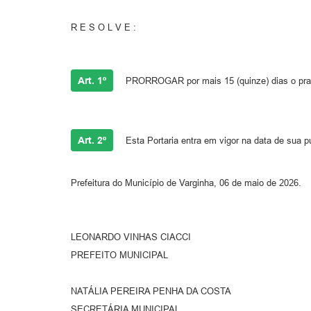
R E S O L V E :
Art. 1º
PRORROGAR por mais 15 (quinze) dias o prazo
Art. 2º
Esta Portaria entra em vigor na data de sua pu
Prefeitura do Município de Varginha, 06 de maio de 2026.
LEONARDO VINHAS CIACCI
PREFEITO MUNICIPAL
NATÁLIA PEREIRA PENHA DA COSTA
SECRETÁRIA MUNICIPAL