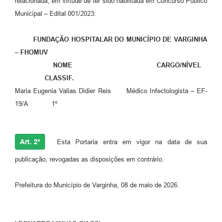
relacionada, em virtude de ter sido habilitada em Concurso Público
Municipal – Edital 001/2023:
FUNDAÇÃO HOSPITALAR DO MUNICÍPIO DE VARGINHA
– FHOMUV
NOME CARGO/NÍVEL
CLASSIF.
Maria Eugenia Valias Didier Reis Médico Infectologista – EF-
19/A 1º
Art. 2º
Esta Portaria entra em vigor na data de sua
publicação, revogadas as disposições em contrário.
Prefeitura do Município de Varginha, 08 de maio de 2026.