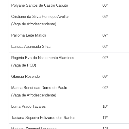
Polyane Santos de Castro Caputo
06º
Cristiane da Silva Henrique Avellar
03º
(Vaga de Afrodescendente)
Palloma Leite Matioli
07º
Larissa Aparecida Silva
08º
Rogéria Eva do Nascimento Alaminos
02º
(Vaga de PCD)
Glaucia Rosendo
09º
Marina Bondi das Dores de Paulo
04º
(Vaga de Afrodescendente)
Luma Prado Tavares
10º
Taciana Siqueira Felizardo dos Santos
11º
Mariany Zacaroni Lourenço
12º