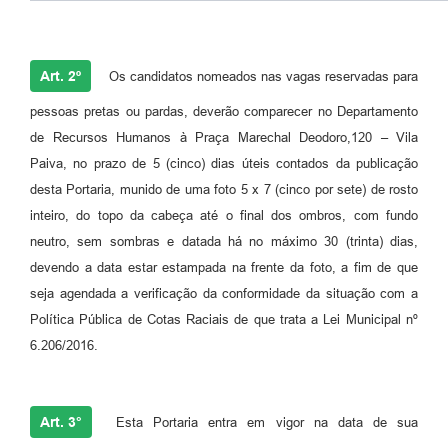
Art. 2º
Os candidatos nomeados nas vagas reservadas para
pessoas pretas ou pardas, deverão comparecer no Departamento
de Recursos Humanos à Praça Marechal Deodoro,120 – Vila
Paiva, no prazo de 5 (cinco) dias úteis contados da publicação
desta Portaria, munido de uma foto 5 x 7 (cinco por sete) de rosto
inteiro, do topo da cabeça até o final dos ombros, com fundo
neutro, sem sombras e datada há no máximo 30 (trinta) dias,
devendo a data estar estampada na frente da foto, a fim de que
seja agendada a verificação da conformidade da situação com a
Política Pública de Cotas Raciais de que trata a Lei Municipal nº
6.206/2016.
Art. 3°
Esta Portaria entra em vigor na data de sua