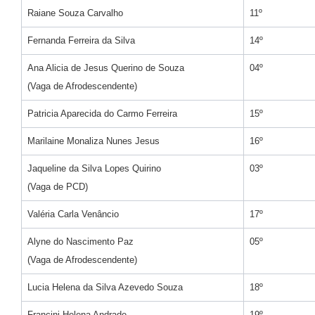
Raiane Souza Carvalho
11º
Fernanda Ferreira da Silva
14º
Ana Alicia de Jesus Querino de Souza
04º
(Vaga de Afrodescendente)
Patricia Aparecida do Carmo Ferreira
15º
Marilaine Monaliza Nunes Jesus
16º
Jaqueline da Silva Lopes Quirino
03º
(Vaga de PCD)
Valéria Carla Venâncio
17º
Alyne do Nascimento Paz
05º
(Vaga de Afrodescendente)
Lucia Helena da Silva Azevedo Souza
18º
Francini Helena Andrade
19º