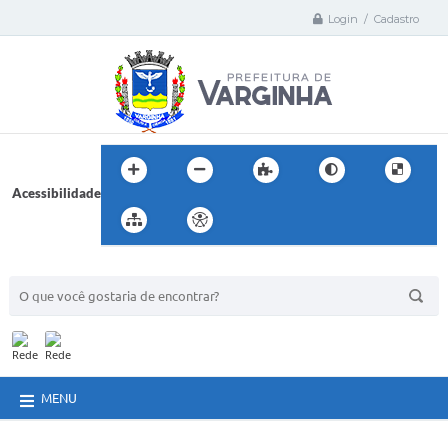
Login / Cadastro
Acessibilidade
BUSCA DO SITE:
MENU