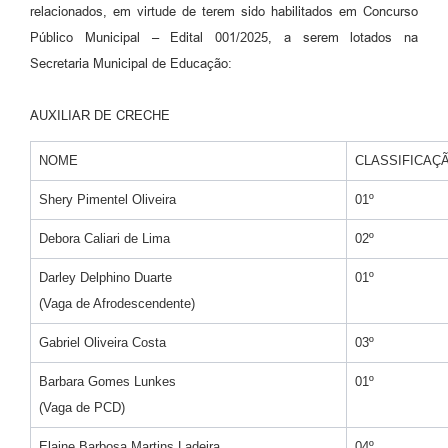
relacionados, em virtude de terem sido habilitados em Concurso
Público Municipal – Edital 001/2025, a serem lotados na
Secretaria Municipal de Educação:
AUXILIAR DE CRECHE
NOME
CLASSIFICAÇ
Shery Pimentel Oliveira
01º
Debora Caliari de Lima
02º
Darley Delphino Duarte
01º
(Vaga de Afrodescendente)
Gabriel Oliveira Costa
03º
Barbara Gomes Lunkes
01º
(Vaga de PCD)
Elaine Barbosa Martins Ladeira
04º