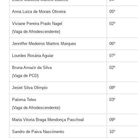
Anna Luiza de Morais Oliveira
05º
Viviane Pereira Prado Nagel
02º
(Vaga de Afrodescendente)
Jenniffer Medeiros Martins Marques
06º
Lourdes Rosária Aguiar
07º
Bruna Amazir da Silva
02º
(Vaga de PCD)
Jesiel Silva Olimpio
08º
Paloma Teles
03º
(Vaga de Afrodescendente)
Maria Vitoria Braga Mendonça Paschoal
09º
Sandro de Paiva Nascimento
10°