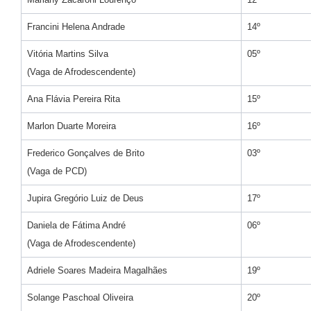
Francini Helena Andrade
14º
Vitória Martins Silva
05º
(Vaga de Afrodescendente)
Ana Flávia Pereira Rita
15º
Marlon Duarte Moreira
16º
Frederico Gonçalves de Brito
03º
(Vaga de PCD)
Jupira Gregório Luiz de Deus
17º
Daniela de Fátima André
06º
(Vaga de Afrodescendente)
Adriele Soares Madeira Magalhães
19º
Solange Paschoal Oliveira
20º