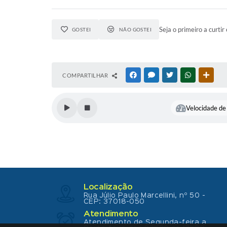
Seja o primeiro a curtir 
GOSTEI
NÃO GOSTEI
COMPARTILHAR
FACEBOOK
MESSENGER
TWITTER
WHATSAPP
OUTR
Velocidade de 
Localização
Rua Júlio Paulo Marcellini, nº 50 -
CEP: 37018-050
Atendimento
Atendimento de Segunda-feira a