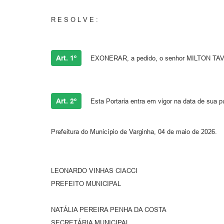
R E S O L V E :
Art. 1º
EXONERAR, a pedido, o senhor MILTON TAVARE
Art. 2º
Esta Portaria entra em vigor na data de sua p
Prefeitura do Município de Varginha, 04 de maio de 2026.
LEONARDO VINHAS CIACCI
PREFEITO MUNICIPAL
NATÁLIA PEREIRA PENHA DA COSTA
SECRETÁRIA MUNICIPAL