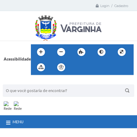
Login / Cadastro
Acessibilidade
BUSCA DO SITE:
MENU